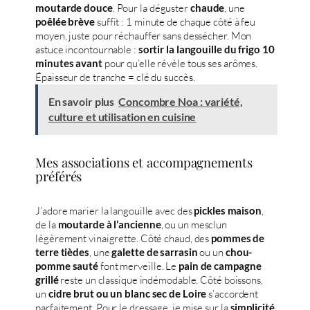
. Pour la déguster
, une
moutarde douce
chaude
suffit : 1 minute de chaque côté à feu
poêlée brève
moyen, juste pour réchauffer sans dessécher. Mon
astuce incontournable :
sortir la langouille du frigo 10
pour qu’elle révèle tous ses arômes.
minutes avant
Épaisseur de tranche = clé du succès.
En savoir plus
Concombre Noa : variété,
culture et utilisation en cuisine
Mes associations et accompagnements
préférés
J’adore marier la langouille avec des
,
pickles maison
de la
, ou un mesclun
moutarde à l’ancienne
légèrement vinaigrette. Côté chaud, des
pommes de
, une
ou un
terre tièdes
galette de sarrasin
chou-
font merveille. Le
pomme sauté
pain de campagne
reste un classique indémodable. Côté boissons,
grillé
un
s’accordent
cidre brut ou un blanc sec de Loire
parfaitement. Pour le dressage, je mise sur la
simplicité