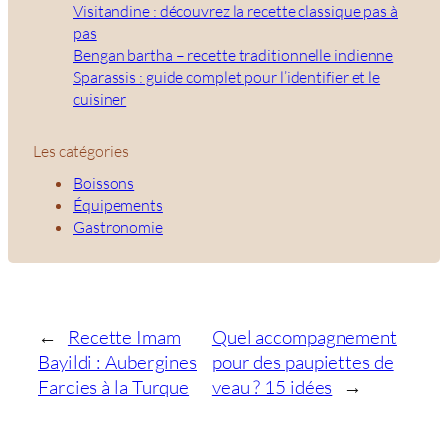
Visitandine : découvrez la recette classique pas à
pas
Bengan bartha – recette traditionnelle indienne
Sparassis : guide complet pour l’identifier et le
cuisiner
Les catégories
Boissons
Équipements
Gastronomie
←
Recette Imam
Quel accompagnement
Bayildi : Aubergines
pour des paupiettes de
Farcies à la Turque
veau ? 15 idées
→