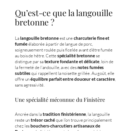
Qu’est-ce que la langouille
bretonne ?
La
est une
langouille bretonne
charcuterie fine et
élaborée à partir de langue de porc,
fumée
soigneusement roulée puis ficelée avant d’être fumée
au bois de hêtre. Cette
se
spécialité bretonne
distingue par sa
, loin de
texture fondante et délicate
la fermeté de l’andouille, avec des
notes fumées
qui rappellent la noisette grillée. Au goût, elle
subtiles
offre un
,
équilibre parfait entre douceur et caractère
sans agressivité.
Une spécialité méconnue du Finistère
Ancrée dans la
, la langouille
tradition finistérienne
reste un
que l’on trouve principalement
trésor caché
chez les
bouchers-charcutiers artisanaux de