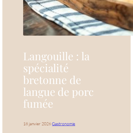
Langouille : la
spécialité
bretonne de
langue de porc
fumée
18 janvier 2026
·
Gastronomie