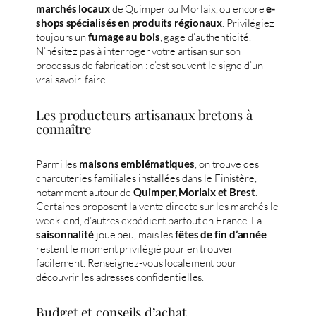
de Quimper ou Morlaix, ou encore
marchés locaux
e-
. Privilégiez
shops spécialisés en produits régionaux
toujours un
, gage d’authenticité.
fumage au bois
N’hésitez pas à interroger votre artisan sur son
processus de fabrication : c’est souvent le signe d’un
vrai savoir-faire.
Les producteurs artisanaux bretons à
connaître
Parmi les
, on trouve des
maisons emblématiques
charcuteries familiales installées dans le Finistère,
notamment autour de
.
Quimper, Morlaix et Brest
Certaines proposent la vente directe sur les marchés le
week-end, d’autres expédient partout en France. La
joue peu, mais les
saisonnalité
fêtes de fin d’année
restent le moment privilégié pour en trouver
facilement. Renseignez-vous localement pour
découvrir les adresses confidentielles.
Budget et conseils d’achat