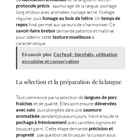
: saumurage de la langue, pochage
protocole précis
long et doux avec aromates, roulage serré, ficelage
régulier, puis
. Un
fumage au bois de hêtre
temps de
final permet aux saveurs de s’harmoniser. Ce
repos
demande patience et maîtrise
savoir-faire breton
pour obtenir cette
si
texture moelleuse
caractéristique.
En savoir plus
Cerfeuil : bienfaits, utilisation
en cuisine et conservation
La sélection et la préparation de la langue
Tout commence par la sélection de
langues de porc
et de qualité. Elles sont ensuite
fraîches
dénervées
, puis plongées dans une
avec soin
saumure
pendant plusieurs jours. Vient ensuite le
aromatisée
avec carottes, oignons et
pochage à frémissement
bouquet garni. Cette étape demande
précision et
: pas question de brusquer la cuisson sous
propreté