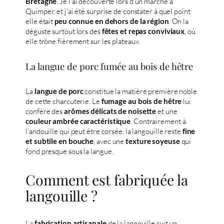
. Je l’ai découverte lors d’un marché à
Bretagne
Quimper, et j’ai été surprise de constater à quel point
elle était
. On la
peu connue en dehors de la région
déguste surtout lors des
, où
fêtes et repas conviviaux
elle trône fièrement sur les plateaux.
La langue de porc fumée au bois de hêtre
La
constitue la matière première noble
langue de porc
de cette charcuterie. Le
lui
fumage au bois de hêtre
confère des
et une
arômes délicats de noisette
. Contrairement à
couleur ambrée caractéristique
l’andouille qui peut être corsée, la langouille reste
fine
, avec une
qui
et subtile en bouche
texture soyeuse
fond presque sous la langue.
Comment est fabriquée la
langouille ?
La
de la langouille suit un
fabrication artisanale